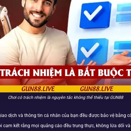
Chơi có trách nhiệm là nguyên tắc không thể thiếu tại GUN88
 giao dịch và thông tin cá nhân của bạn đều được bảo vệ bằng c
ôi cam kết rằng mọi quảng cáo đều trung thực, không lừa dối v