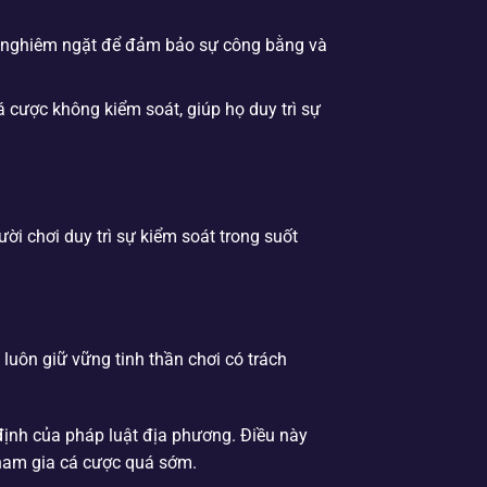
ra nghiêm ngặt để đảm bảo sự công bằng và
 cược không kiểm soát, giúp họ duy trì sự
i chơi duy trì sự kiểm soát trong suốt
luôn giữ vững tinh thần chơi có trách
định của pháp luật địa phương. Điều này
 tham gia cá cược quá sớm.