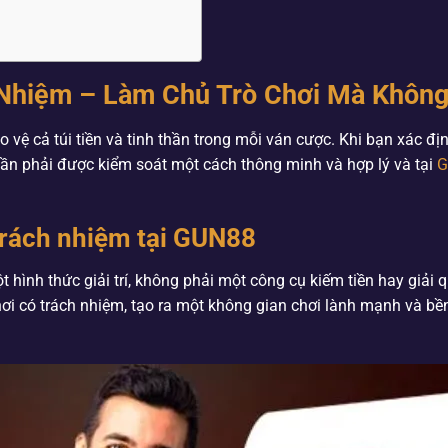
 Nhiệm – Làm Chủ Trò Chơi Mà Không
o vệ cả túi tiền và tinh thần trong mỗi ván cược. Khi bạn xác địn
 cần phải được kiểm soát một cách thông minh và hợp lý và tại
G
 trách nhiệm tại GUN88
t hình thức giải trí, không phải một công cụ kiếm tiền hay giải 
i có trách nhiệm, tạo ra một không gian chơi lành mạnh và bền 