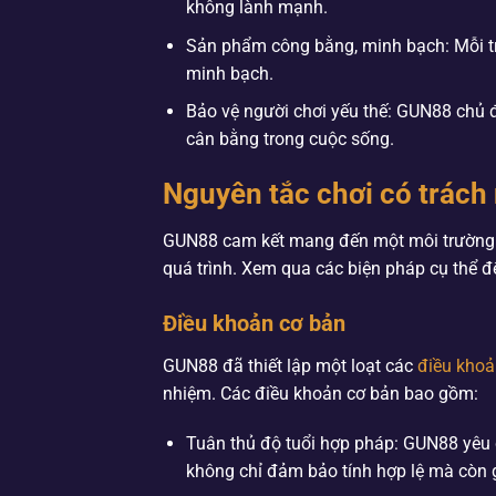
không lành mạnh.
Sản phẩm công bằng, minh bạch: Mỗi tr
minh bạch.
Bảo vệ người chơi yếu thế: GUN88 chủ đ
cân bằng trong cuộc sống.
Nguyên tắc chơi có trách
GUN88 cam kết mang đến một môi trường cá 
quá trình. Xem qua các biện pháp cụ thể đ
Điều khoản cơ bản
GUN88 đã thiết lập một loạt các
điều khoả
nhiệm. Các điều khoản cơ bản bao gồm:
Tuân thủ độ tuổi hợp pháp: GUN88 yêu 
không chỉ đảm bảo tính hợp lệ mà còn gi