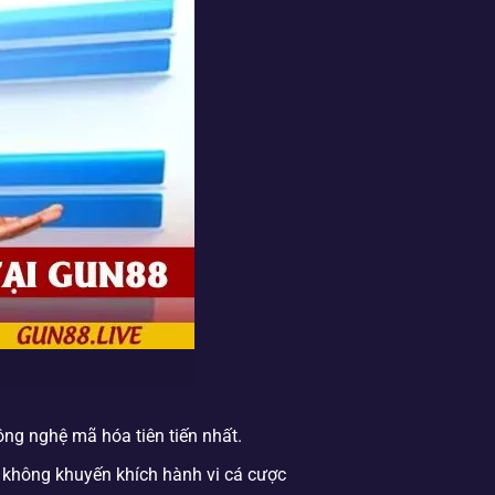
ông nghệ mã hóa tiên tiến nhất.
à không khuyến khích hành vi cá cược