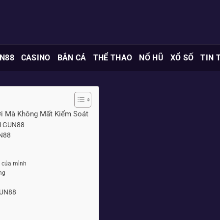
N88
CASINO
BẮN CÁ
THỂ THAO
NỔ HŨ
XỔ SỐ
TIN 
ơi Mà Không Mất Kiểm Soát
ại GUN88
UN88
n của mình
ỡng
 GUN88