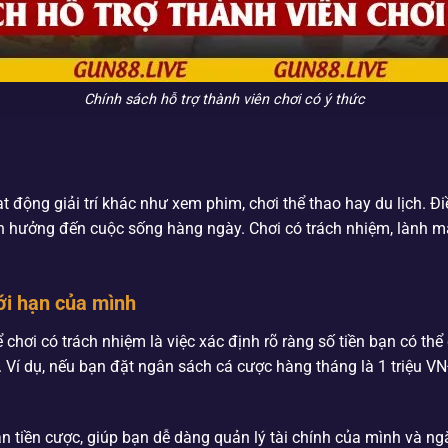
Chính sách hỗ trợ thành viên chơi có ý thức
 động giải trí khác như xem phim, chơi thể thao hay du lịch. Đ
 hưởng đến cuộc sống hàng ngày. Chơi có trách nhiệm, lành m
ới hạn của mình
chơi có trách nhiệm là việc xác định rõ ràng số tiền bạn có t
 Ví dụ, nếu bạn đặt ngân sách cá cược hàng tháng là 1 triệu VN
ạn tiền cược, giúp bạn dễ dàng quản lý tài chính của mình và ng