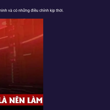
mình và có những điều chỉnh kịp thời.