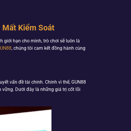
 Mất Kiểm Soát
h giới hạn cho mình, trò chơi sẽ luôn là
UN88
, chúng tôi cam kết đồng hành cùng
quyết vấn đề tài chính. Chính vì thế, GUN88
vững. Dưới đây là những giá trị cốt lõi