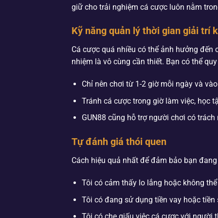
giữ cho trải nghiệm cá cược luôn nằm tron
Kỹ năng quản lý thời gian giải trí 
Cá cược quá nhiều có thể ảnh hưởng đến côn
nhiệm là vô cùng cần thiết. Bạn có thể quy
Chỉ nên chơi từ 1-2 giờ mỗi ngày và vào 
Tránh cá cược trong giờ làm việc, học t
GUN88 cũng hỗ trợ người chơi có trách n
Tự đánh giá thói quen
Cách hiệu quả nhất để đảm bảo bạn đang c
Tôi có cảm thấy lo lắng hoặc không th
Tôi có đang sử dụng tiền vay hoặc tiền
Tôi có che giấu việc cá cược với người