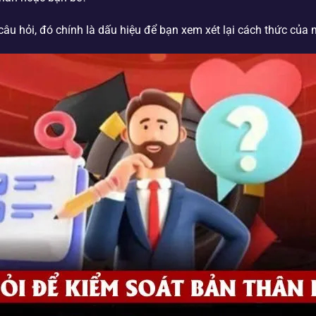
câu hỏi, đó chính là dấu hiệu để bạn xem xét lại cách thức của 